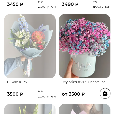
не
не
3450
₽
3490
₽
доступен
доступен
Букет #525
Коробка #307 Гипсофила
не
3500
₽
от
3500
₽
доступен