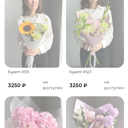
Букет #515
Букет #523
не
не
3250
₽
3250
₽
доступен
доступен