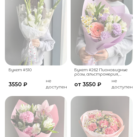
Букет #510
Букет #262 Пионовидные
розы, альстромерия,
ромашка
не
не
3550
₽
от
3550
₽
доступен
доступен