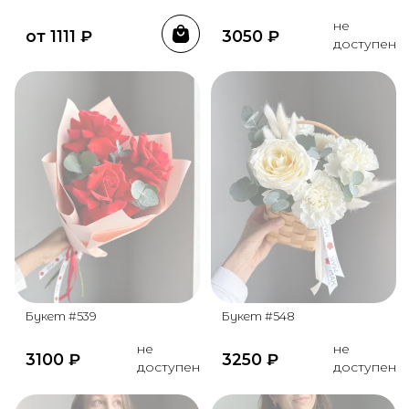
не
от
1111
₽
3050
₽
доступен
Букет #539
Букет #548
не
не
3100
₽
3250
₽
доступен
доступен