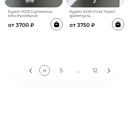
Букет #253 Гортензия,
Букет #249 Роза "Нина",
альстромерия
диантусы,
альстромерия
от
3700
₽
от
3750
₽
4
5
...
12