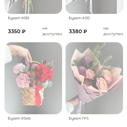
Букет #519
Букет #513
не
не
3350
₽
3380
₽
доступен
доступен
Букет #546
Букет №5