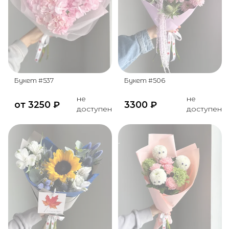
Букет #537
Букет #506
не
не
от
3250
₽
3300
₽
доступен
доступен