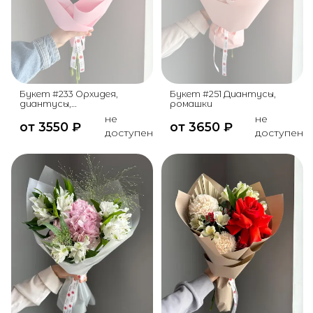
Букет #233 Орхидея,
Букет #251 Диантусы,
диантусы,
ромашки
альстромерия, эрингиум
не
не
от
3550
₽
от
3650
₽
доступен
доступен